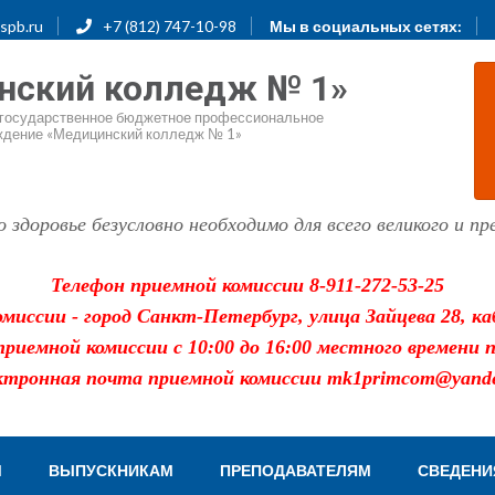
spb.ru
+7 (812) 747-10-98
Мы в социальных сетях:
нский колледж № 1»
е государственное бюджетное профессиональное
ждение «Медицинский колледж № 1»
здоровье безусловно необходимо для всего великого и пре
Телефон приемной комиссии 8-911-272-53-25
миссии - город Санкт-Петербург, улица Зайцева 28, к
риемной комиссии с 10:00 до 16:00 местного времени 
ктронная почта приемной комиссии mk1primcom@yande
М
ВЫПУСКНИКАМ
ПРЕПОДАВАТЕЛЯМ
СВЕДЕНИ