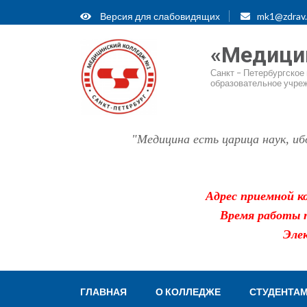
Версия для слабовидящих
mk1@zdrav.
«Медици
Санкт – Петербургско
образовательное учре
"Медицина есть царица наук, ибо 
Адрес приемной ко
Время работы п
Эле
ГЛАВНАЯ
О КОЛЛЕДЖЕ
СТУДЕНТА